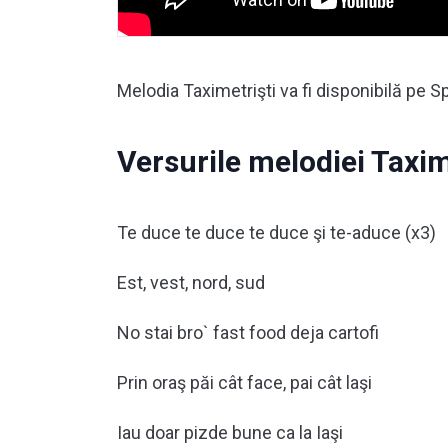
Melodia Taximetrişti va fi disponibilă pe S
Versurile melodiei Taxim
Te duce te duce te duce şi te-aduce (x3)
Est, vest, nord, sud
No stai bro` fast food deja cartofi
Prin oraş păi cât face, pai cât laşi
Iau doar pizde bune ca la Iaşi