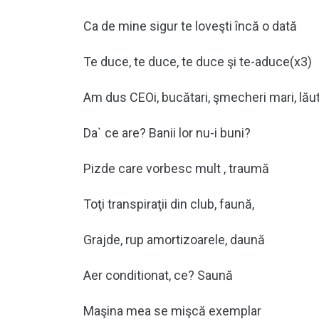
Ca de mine sigur te loveşti încă o dată
Te duce, te duce, te ducе şi te-aduce(x3)
Am dus CEOi, bucătari, şmechеri mari, lăuta
Da` ce are? Banii lor nu-i buni?
Pizde care vorbesc mult , traumă
Toţi transpiraţii din club, faună,
Grajde, rup amortizoarele, daună
Aer conditionat, ce? Saună
Maşina mea se mişcă exemplar