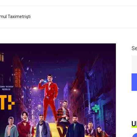
lmul Taximetrişti
S
U