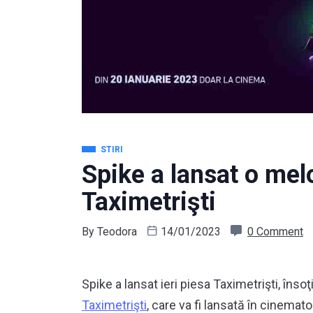
STIRI
Spike a lansat o mel
Taximetrişti
By
Teodora
14/01/2023
0 Comment
Spike a lansat ieri piesa Taximetrişti, însoţ
Taximetrişti
, care va fi lansată în cinemat