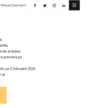
Advertisement
26
etflix
el de-al doilea
are premiera pe
tic, pe 2 februarie 2026
n al