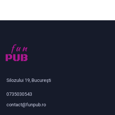
Silozului 19, Bucureşti
0735030543
contact@funpub.ro