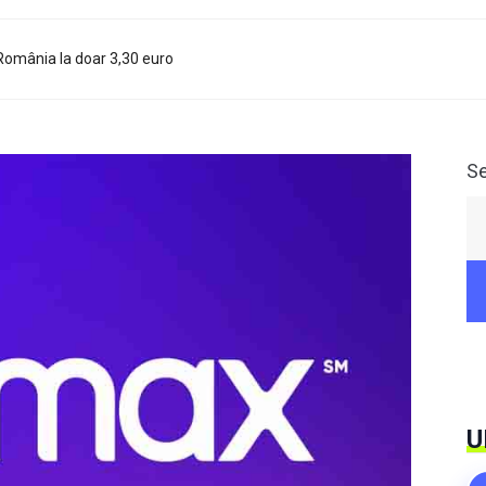
 România la doar 3,30 euro
S
U