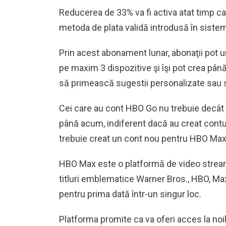
Reducerea de 33% va fi activa atat timp c
metoda de plata validă introdusă în siste
Prin acest abonament lunar, abonaţii pot u
pe maxim 3 dispozitive şi îşi pot crea până 
să primească sugestii personalizate sau să 
Cei care au cont HBO Go nu trebuie decât s
până acum, indiferent dacă au creat contu
trebuie creat un cont nou pentru HBO Max
HBO Max este o platformă de video streami
titluri emblematice Warner Bros., HBO, Max
pentru prima dată într-un singur loc.
Platforma promite ca va oferi acces la noi