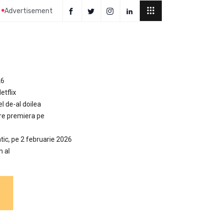
Advertisement
26
etflix
el de-al doilea
are premiera pe
tic, pe 2 februarie 2026
n al