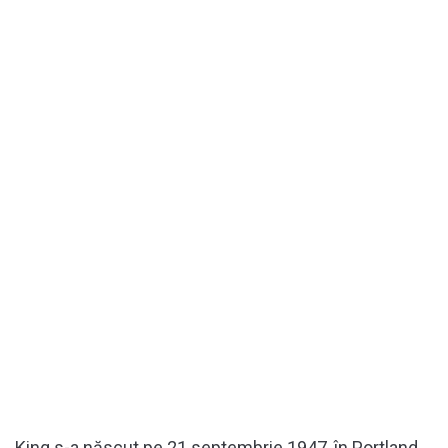
King s-a născut pe 21 septembrie 1947, în Portland,