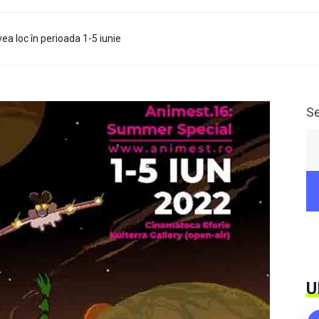
a loc în perioada 1-5 iunie
S
U