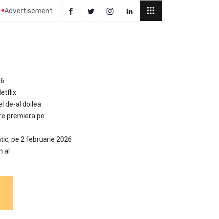
Advertisement
26
etflix
el de-al doilea
are premiera pe
tic, pe 2 februarie 2026
n al