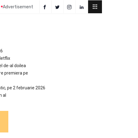
Advertisement
26
etflix
el de-al doilea
are premiera pe
tic, pe 2 februarie 2026
n al