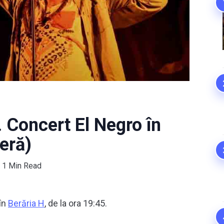
 Concert El Negro în
beră)
1 Min Read
în
Berăria H
, de la ora 19:45.