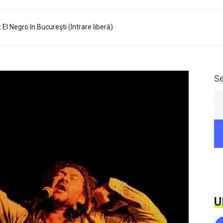
l Negro în Bucureşti (Intrare liberă)
S
U