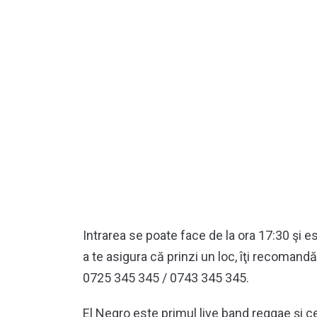
Intrarea se poate face de la ora 17:30 şi es
a te asigura că prinzi un loc, îţi recoman
0725 345 345 / 0743 345 345.
El Negro este primul live band reggae și cel