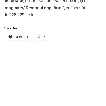
niciodată!
, cu încasări de 235.181 de lei, şi de
Imaginary/ Demonul copilăriei
“, cu încasări
de 228.229 de lei.
Share this:
Facebook
X