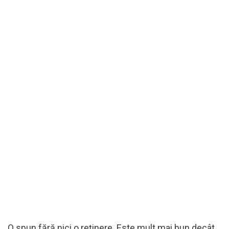
O spun fără nici o reținere. Este mult mai bun decât