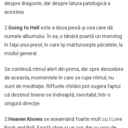
despre dragoste, dar despre latura patologică a
acesteia.
2.
Going to Hell
este a doua piesă şi cea care dă
numele albumului. În ea, o tânără poartă un monolog
în faţa unui preot, în care îşi mărturiseşte păcatele, la
modul general.
Se continuă ritmul alert din prima, dar spre deosebire
de aceasta, momentele în care se rupe ritmul, nu
sunt de meditaţie. Riffurile chitării pot sugera faptul
că destinul tinerei se îndreaptă, inevitabil, într-o
singură direcţie.
3.
Heaven Knows
se aseamănă foarte mult cu I Love
Rock and Roll. Există chiar şi un cor, dar cu voci de