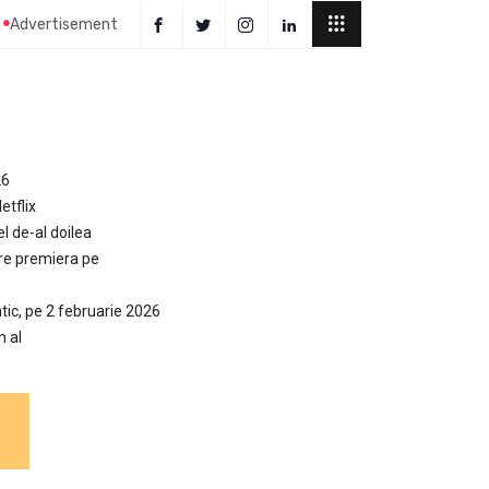
Advertisement
26
etflix
el de-al doilea
are premiera pe
tic, pe 2 februarie 2026
n al