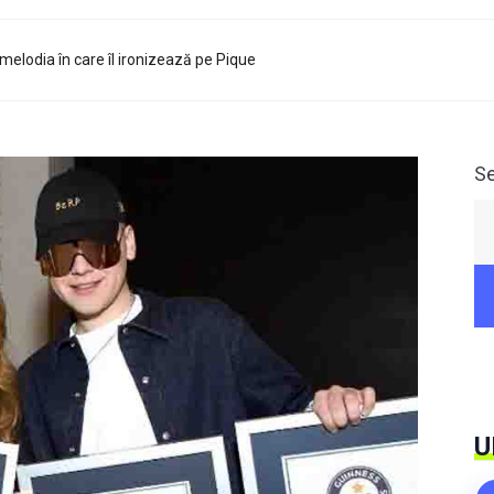
melodia în care îl ironizează pe Pique
S
U