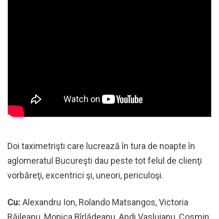
Doi taximetrişti care lucrează în tura de noapte în
aglomeratul Bucureşti dau peste tot felul de clienţi
vorbăreţi, excentrici şi, uneori, periculoşi.
Cu:
Alexandru Ion, Rolando Matsangos, Victoria
Răileanu, Monica Bîrlădeanu, Andi Vasluianu, Cosmin