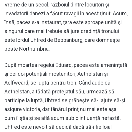
Vreme de un secol, războiul dintre locuitori şi
invadatorii danezi a făcut ravagii în acest ţinut. Acum,
însă, pacea s-a instaurat, ţara este aproape unită şi
singurul care mai trebuie să jure credinţă tronului
este lordul Uhtred de Bebbanburg, care domneşte
peste Northumbria.
După moartea regelui Eduard, pacea este ameninţată
şi cei doi potenţiali moştenitori, Aethelstan şi
Aelfweard, se luptă pentru tron. Când aude că
Aethelstan, altădată protejatul său, urmează să
participe la luptă, Uhtred se grăbeşte să-l ajute să-şi
asigure victoria, dar tânărul prinţ nu mai este aşa
cum îl ştia şi se află acum sub o influenţă nefastă.
Uhtred este nevoit să decidă dacă să-i fie loial