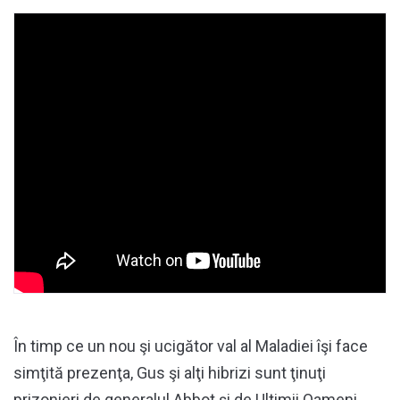
În timp ce un nou şi ucigător val al Maladiei îşi face
simţită prezenţa, Gus şi alţi hibrizi sunt ţinuţi
prizonieri de generalul Abbot şi de Ultimii Oameni.