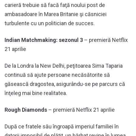
carieră trebuie să facă faţă noului post de
ambasadoare în Marea Britanie şi căsniciei
turbulente cu un politician de succes.
Indian Matchmaking: sezonul 3
– premieră Netflix
21 aprilie
De la Londra la New Delhi, peţitoarea Sima Taparia
continuă să ajute persoane necăsătorite să
găsească dragostea, asigurându-se pe parcurs că
înţeleg mai bine realitatea.
Rough Diamonds
– premieră Netflix 21 aprilie
După ce fratele său îngroapă imperiul familiei în
datorii imposibil de plătit, un bărbat revine în lumea