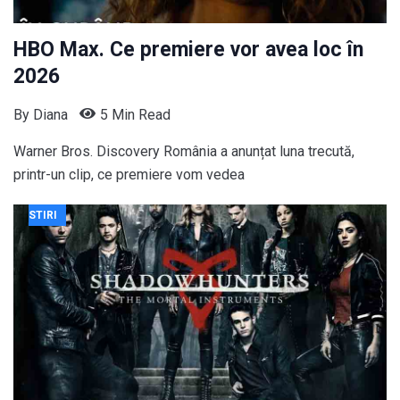
HBO Max. Ce premiere vor avea loc în
2026
By
Diana
5 Min Read
Warner Bros. Discovery România a anunțat luna trecută,
printr-un clip, ce premiere vom vedea
STIRI