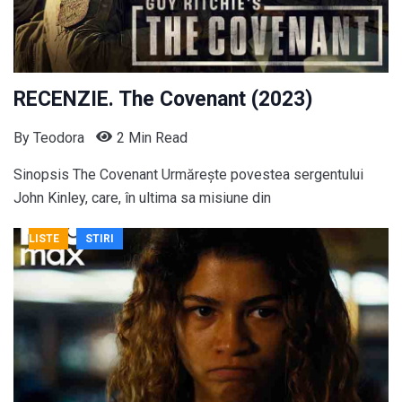
RECENZIE. The Covenant (2023)
By
Teodora
2 Min Read
Sinopsis The Covenant Urmărește povestea sergentului
John Kinley, care, în ultima sa misiune din
LISTE
STIRI