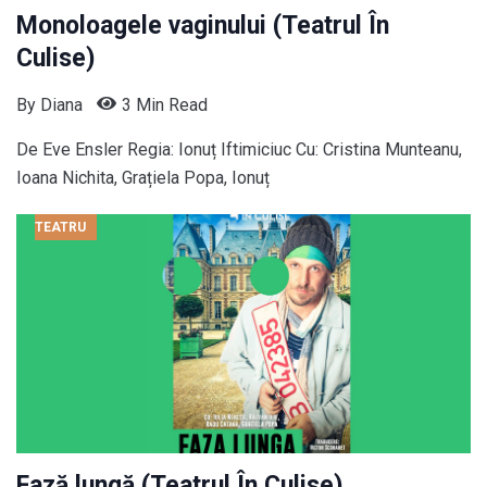
Monoloagele vaginului (Teatrul În
Culise)
By
Diana
3 Min Read
De Eve Ensler Regia: Ionuț Iftimiciuc Cu: Cristina Munteanu,
Ioana Nichita, Grațiela Popa, Ionuț
TEATRU
Fază lungă (Teatrul În Culise)