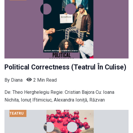
Political Correctness (Teatrul În Culise)
By
Diana
2 Min Read
De: Theo Herghelegiu Regie: Cristian Bajora Cu: Ioana
Nichita, Ionuț Iftimiciuc, Alexandra Ioniță, Răzvan
TEATRU