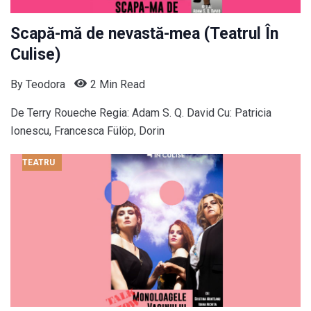
Scapă-mă de nevastă-mea (Teatrul În
Culise)
By
Teodora
2 Min Read
De Terry Roueche Regia: Adam S. Q. David Cu: Patricia
Ionescu, Francesca Fülöp, Dorin
TEATRU