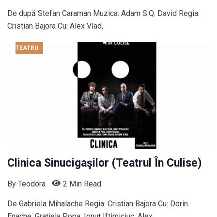
De după Stefan Caraman Muzica: Adam S.Q. David Regia:
Cristian Bajora Cu: Alex Vlad,
TEATRU
Clinica Sinucigaşilor (Teatrul În Culise)
By
Teodora
2 Min Read
De Gabriela Mihalache Regia: Cristian Bajora Cu: Dorin
Enache, Grațiela Popa, Ionuț Iftimiciuc, Alex