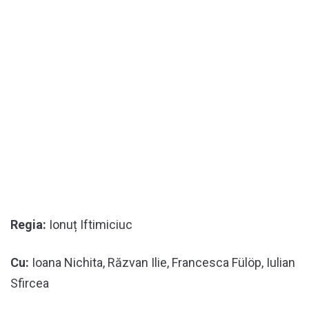
Regia:
Ionuț Iftimiciuc
Cu:
Ioana Nichita, Răzvan Ilie, Francesca Fülöp, Iulian
Sfircea