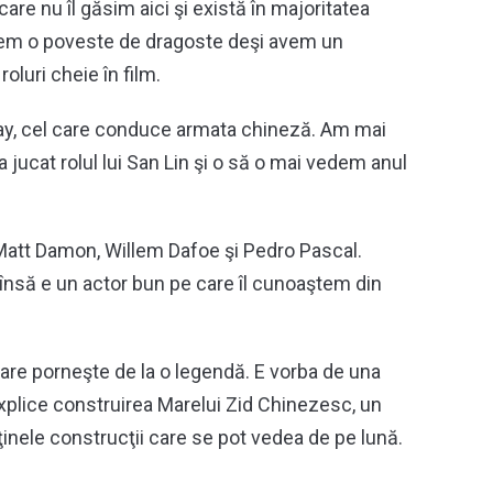
are nu îl găsim aici şi există în majoritatea
avem o poveste de dragoste deşi avem un
oluri cheie în film.
May, cel care conduce armata chineză. Am mai
a jucat rolul lui San Lin şi o să o mai vedem anul
 Matt Damon, Willem Dafoe şi Pedro Pascal.
nsă e un actor bun pe care îl cunoaştem din
re porneşte de la o legendă. E vorba de una
xplice construirea Marelui Zid Chinezesc, un
uţinele construcţii care se pot vedea de pe lună.