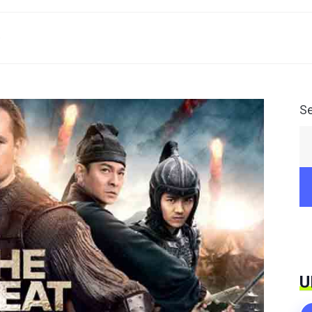
)
S
U