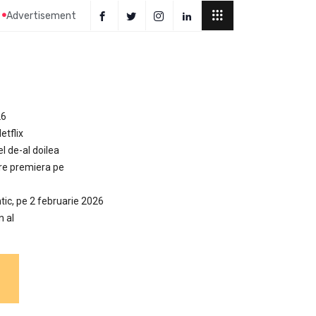
Advertisement
26
etflix
el de-al doilea
are premiera pe
tic, pe 2 februarie 2026
n al