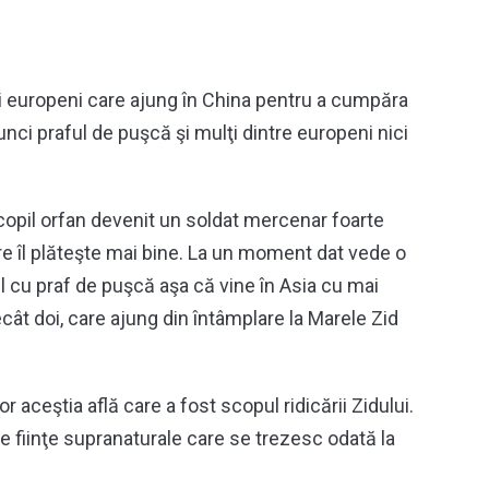
ţi europeni care ajung în China pentru a cumpăra
nci praful de puşcă şi mulţi dintre europeni nici
copil orfan devenit un soldat mercenar foarte
are îl plăteşte mai bine. La un moment dat vede o
l cu praf de puşcă aşa că vine în Asia cu mai
ât doi, care ajung din întâmplare la Marele Zid
ior aceştia află care a fost scopul ridicării Zidului.
 fiinţe supranaturale care se trezesc odată la