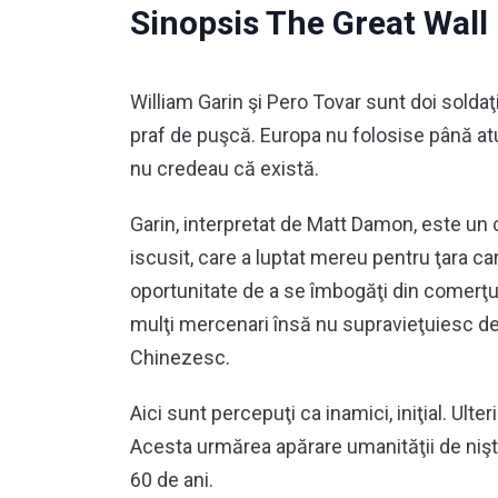
Sinopsis The Great Wall
William Garin şi Pero Tovar sunt doi solda
praf de puşcă. Europa nu folosise până atu
nu credeau că există.
Garin, interpretat de Matt Damon, este un 
iscusit, care a luptat mereu pentru ţara c
oportunitate de a se îmbogăţi din comerţu
mulţi mercenari însă nu supravieţuiesc dec
Chinezesc.
Aici sunt percepuţi ca inamici, iniţial. Ulter
Acesta urmărea apărare umanităţii de nişte
60 de ani.