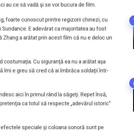
ci au ce să vadă şi se vor bucura de film.
 foarte cunoscut printre regizorii chinezi, cu
ri Sundance. E adevărat ca majoritatea au fost
ă Zhang a arătat prin acest film că nu e deloc un
d costumaţia. Cu siguranţă ea nu a arătat aşa
îmi e greu să cred că ai îmbrăca soldaţii într-
ndesc aici în primul rând la săgeţi. Repet însă,
pretenţia ca totul să respecte „adevărul istoric”
ar efectele speciale şi coloana sonoră sunt pe