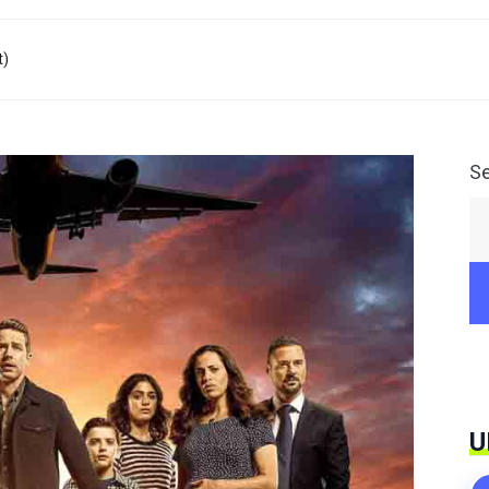
t)
S
U