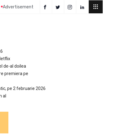
Advertisement
26
etflix
el de-al doilea
are premiera pe
tic, pe 2 februarie 2026
n al