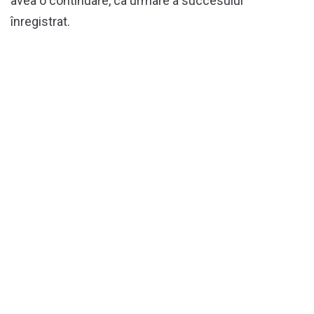
avea o continuare, ca urmare a succesului
înregistrat.