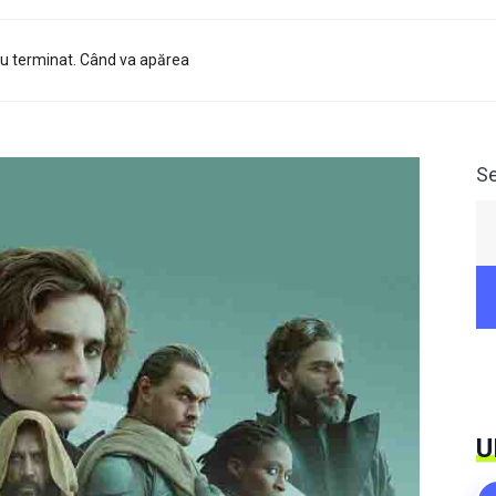
au terminat. Când va apărea
S
U