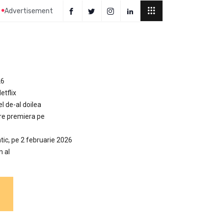
Advertisement
26
etflix
el de-al doilea
are premiera pe
tic, pe 2 februarie 2026
n al