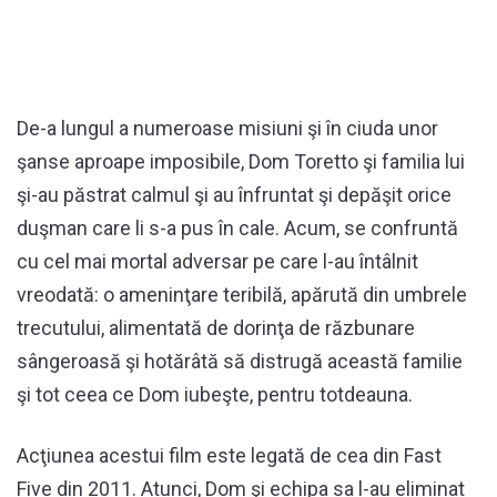
De-a lungul a numeroase misiuni şi în ciuda unor
şanse aproape imposibile, Dom Toretto şi familia lui
şi-au păstrat calmul şi au înfruntat şi depăşit orice
duşman care li s-a pus în cale. Acum, se confruntă
cu cel mai mortal adversar pe care l-au întâlnit
vreodată: o ameninţare teribilă, apărută din umbrele
trecutului, alimentată de dorinţa de răzbunare
sângeroasă şi hotărâtă să distrugă această familie
şi tot ceea ce Dom iubeşte, pentru totdeauna.
Acţiunea acestui film este legată de cea din Fast
Five din 2011. Atunci, Dom şi echipa sa l-au eliminat