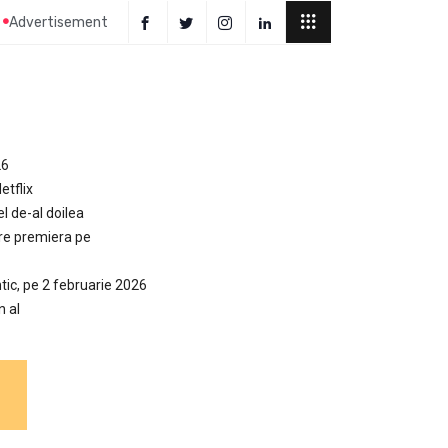
Advertisement
26
etflix
el de-al doilea
are premiera pe
tic, pe 2 februarie 2026
n al