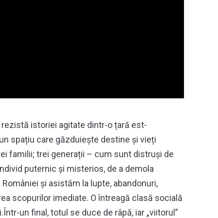
rezistă istoriei agitate dintr-o țară est-
 un spațiu care găzduiește destine și vieți
ei familii; trei generații – cum sunt distruși de
 individ puternic și misterios, de a demola
a României și asistăm la lupte, abandonuri,
erea scopurilor imediate. O întreagă clasă socială
.Într-un final, totul se duce de râpă, iar „viitorul”