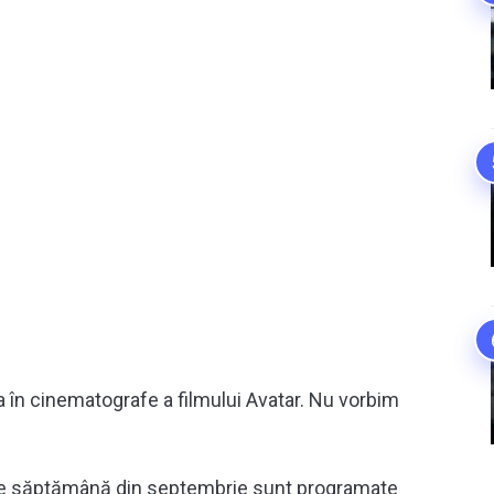
ea în cinematografe a filmului Avatar. Nu vorbim
re săptămână din septembrie sunt programate